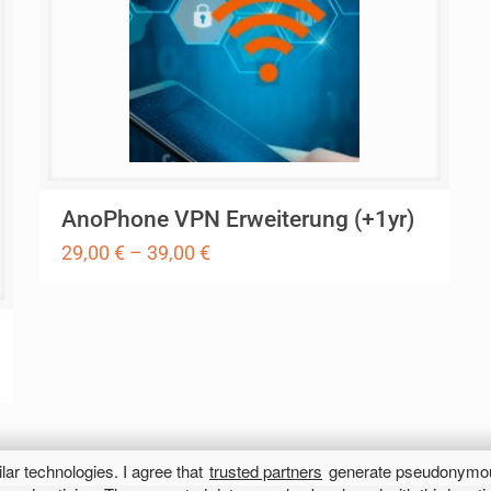
AnoPhone VPN Erweiterung (+1yr)
29,00
€
–
39,00
€
Dieses
Produkt
weist
mehrere
Varianten
auf.
Die
ar technologies. I agree that
trusted partners
generate pseudonymous
Optionen