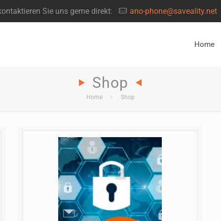
ntaktieren Sie uns gerne direkt:
ano-phone@saveality.net
Home
Shop
Home
Shop