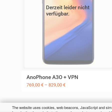
Derzeit leider nicht
verfügbar.
AnoPhone A3O + VPN
769,00
€
–
829,00
€
Dieses
Produkt
The website uses cookies, web beacons, JavaScript and simil
weist